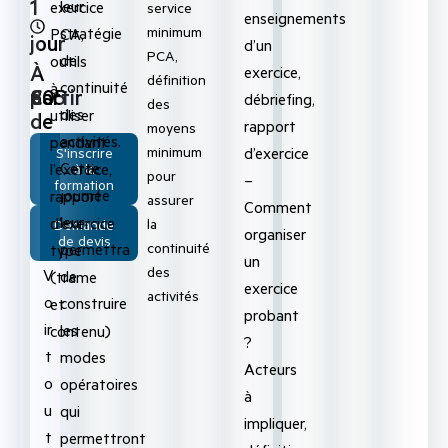
1
leur
exercice
service
enseignements
minimum
stratégie
PCA,
jour
d’un
PCA,
de
outils
À
exercice,
définition
continuité
à
partir
805
€
débriefing,
des
des
utiliser
de
rapport
moyens
activités.
pendant
minimum
d’exercice
S'inscrire
Cette
l’exercice,
à la
pour
–
formation
journée
rapport
assurer
Comment
leur
d’exercice
la
Demande
organiser
de devis
continuité
permettra
type
un
des
V
de
(trame
exercice
activités
o
construire
et
probant
ir
les
contenu)
?
t
modes
Acteurs
o
opératoires
à
u
qui
impliquer,
t
permettront