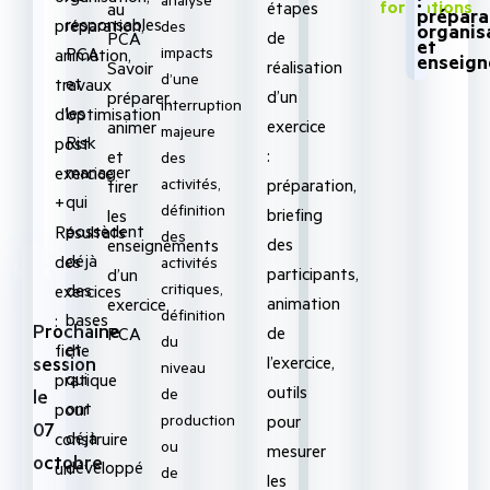
:
formations
étapes
au
prépara
responsables
préparation,
des
organis
de
PCA
et
impacts
PCA
animation,
enseig
réalisation
Savoir
d’une
et
travaux
d’un
préparer,
interruption
les
d’optimisation
exercice
animer
majeure
Risk
post
:
et
des
manager
exercice
activités,
préparation,
tirer
qui
+
définition
briefing
les
possèdent
Résultats
des
des
enseignements
déjà
des
activités
Inter
participants,
d’un
critiques,
des
exercices
animation
exercice
définition
bases
:
Prochaine
de
PCA
du
et
fiche
session
l’exercice,
niveau
qui
pratique
outils
de
le
ont
pour
production
pour
07
déjà
construire
ou
mesurer
octobre
développé
un
de
les