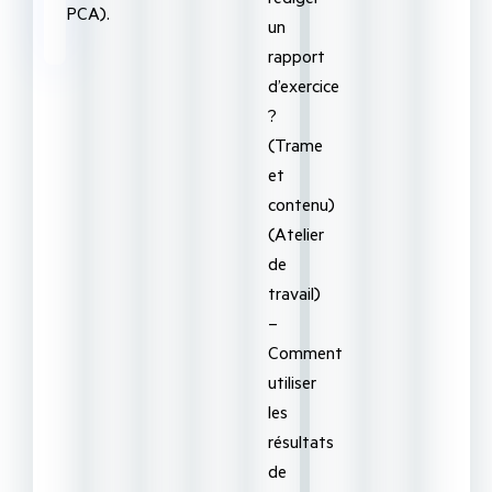
PCA).
un
rapport
d’exercice
?
(Trame
et
contenu)
(Atelier
de
travail)
–
Comment
utiliser
les
résultats
de