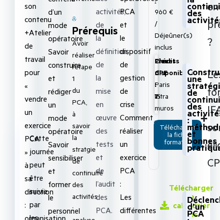
en
continu
son
activités,
PCA
d’un
960 €
des
contenu
activité
pr
/
de
et
mode
Prérequis
+Atelier
Déjeûner(s)
la
le
opératoire
?
Avoir
de
inclus
définition,
dispositif
Savoir
réaliser
travail
Lieu
Places
Crédits
de
de
construire
l’étape
Constru
pour
Le
:
disponibles
CPE
la
gestion
et
une
1
Paris
:
:
stratég
«
fo
du
mise
de
rédiger
de
intra
15
7
vendre
continu
PCA,
en
crise
un
des
IF
muros
un
activité
à
œuvre
Comment
mode
:
Véronique
exercice
so
savoir
méthod
Télécharger
des
réaliser
opératoire
DEMACHY
et
la fiche
la
Cette
PCA
bonnes
formation
éli
tests
un
Savoir
pratiqu
stratgie
journée
»
et
exercice
sensibiliser
CP
de
peut
à
de
PCA
et
continuité
être
sa
l’audit
:
former
des
Télécharger
suivie
direction
le
activités
des
Les
le
Déclen
par
:
calendrier
d’un
:
PCA.
différentes
personnel
PCA
des
les
organisation,
analyse