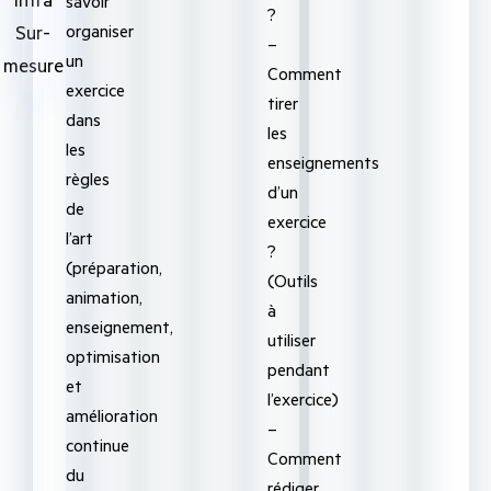
savoir
?
organiser
Sur-
–
un
mesure
Comment
exercice
tirer
dans
les
les
enseignements
règles
d’un
de
exercice
l’art
?
(préparation,
(Outils
animation,
à
enseignement,
utiliser
optimisation
pendant
et
l’exercice)
amélioration
–
continue
Comment
du
rédiger