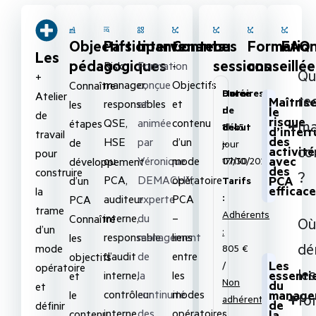
Objectifs
Participants
Intervenants
Contenu
Les
Formatio
FAQ
Les
pédagogiques
sessions
conseillée
Risk
Formation
-
Qu
+
manager,
conçue
Objectifs
Connaître
Date
Durée
Horaires
Atelier
re
Maîtrise
responsables
et
et
les
de
:
:
le
de
risque
QSE,
animée
contenu
étapes
m
début
1
8h45
d’inter
travail
des
HSE
par
d’un
de
:
jour
–
co
activité
pour
avec
ou
Véronique
mode
développement
07/10/2026
17h30
des
construire
?
PCA,
DEMACHY,
opératoire
PCA
d’un
Tarifs
efficac
la
:
auditeur
experte
PCA
PCA
trame
Adhérents
interne,
du
–
Connaître
Où
d’un
:
responsable
management
liens
les
dé
mode
805 €
d’audit
de
entre
objectifs
Les
/
opératoire
le
essenti
interne,
la
les
et
Non
du
et
contrôleur
continuité
modes
manage
le
fo
adhérents
de
définir
interne.
des
opératoires
contenu
la
: