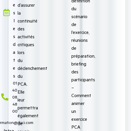
définition
e
d’assurer
du
s
la
scénario
l
continuité
de
e
des
l’exercice,
s
activités
réunions
d
critiques
de
a
lors
préparation,
t
du
briefing
e
déclenchement
des
s
du
participants
‭01
PCA.
–
40
Elle
Comment
08
leur
animer
48
permettra
un
00‬
également
exercice
ormation@ifaci.com
de
PCA
Intra