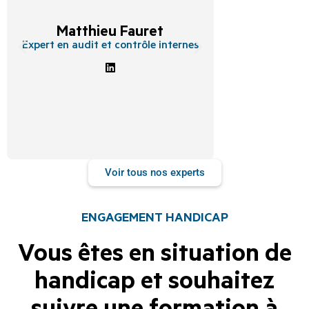
Sabin
Matthieu Fauret
Experte en 
risques, com
Expert en audit et contrôle internes
d’entreprise et
Voir tous nos experts
ENGAGEMENT HANDICAP
Vous êtes en situation de
handicap et souhaitez
suivre une formation à