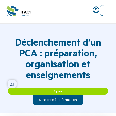
Risques ma
L’IFACI et les métiers du ris
Déclenchement d’un
PCA : préparation,
organisation et
enseignements
1 jour
S'inscrire à la formation