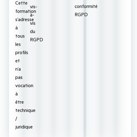
Cette
conformité
vis-
formation
RGPD
à-
s’adresse
vis
à
du
tous
RGPD
les
profils
et
n’a
pas
vocation
à
être
technique
/
juridique