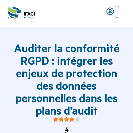
Risques ma
L’IFACI et les métiers du ris
Auditer la conformité
RGPD : intégrer les
enjeux de protection
des données
personnelles dans les
plans d’audit
4