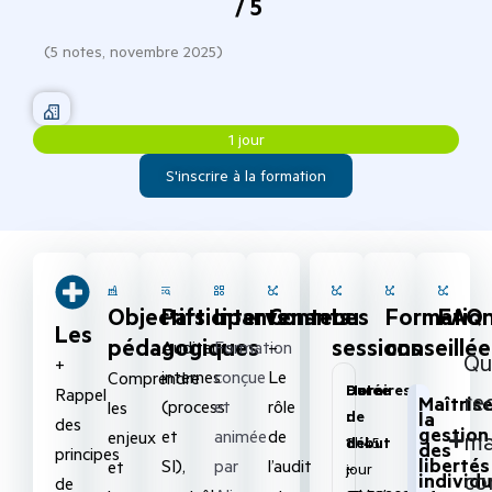
/ 5
(
5
notes,
novembre 2025
)
1 jour
S'inscrire à la formation
Objectifs
Participants
Intervenants
Contenu
Les
Formatio
FAQ
Les
pédagogiques
sessions
conseillée
Auditeurs
Formation
–
Qu
+
internes
conçue
Le
Comprendre
Date
Durée
Horaires
Rappel
re
Maîtrise
(process
et
rôle
les
de
:
:
la
des
gestion
et
animée
de
enjeux
m
début
1
8h45
des
principes
libertés
SI),
par
l’audit
et
:
jour
–
co
individu
de