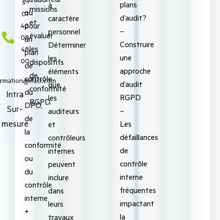
s
plans
à
missions
ou
‭01
d’audit?
caractère
et
pour
40
–
personnel
évaluer
08
un
Construire
Déterminer
les
48
plan
une
les
00‬
dispositifs
de
approche
éléments
de
contrôle
ormation@ifaci.com
d’audit
que
conformité
du
Intra
RGPD
les
RGPD.
DPO,
Sur-
–
auditeurs
de
mesure
Les
et
la
défaillances
contrôleurs
conformité
de
internes
ou
contrôle
peuvent
du
interne
inclure
contrôle
fréquentes
dans
interne
impactant
leurs
+
la
travaux