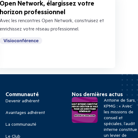
Open Network, élargissez votre
horizon professionnel
Avec les rencontres Open Network, construisez et
enrichissez votre réseau professionnel.
Visioconférence
Communauté
Nos dernières actus
Antoine de Sars,
Devenir adhérent
KPMG : « Avec
les missions de
Avantages adhérent
conseil et
spéciales, l’audit
La communauté
interne constitue
un levier de
Le Club