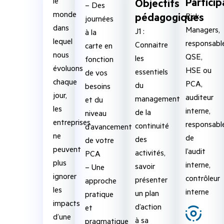
Particip
le
Objectifs
– Des
monde
pédagogiques
Risk
journées
dans
Managers,
J1 :
à la
lequel
responsabl
Connaitre
carte en
nous
QSE,
les
fonction
évoluons
HSE ou
essentiels
de vos
chaque
PCA,
du
besoins
jour,
auditeur
management
et du
les
interne,
de la
niveau
entreprises
responsabl
continuité
d’avancement
ne
de
des
de votre
peuvent
l’audit
activités,
PCA
plus
interne,
savoir
– Une
ignorer
contrôleur
présenter
approche
les
interne
un plan
pratique
impacts
d’action
et
d’une
à sa
pragmatique