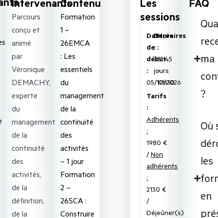
ants
Intervenants
Contenu
Les
FAQ
sessions
Parcours
Formation
Qu
conçu et
1 –
Date
Durée
Horaires
rece
es
animé
26EMCA
de
:
:
par
: Les
ma
début
3
8h45
Véronique
essentiels
:
jours
–
con
DEMACHY,
du
05/10/2026
17h30
?
experte
management
Tarifs
:
du
de la
Adhérents
e
management
continuité
Où 
:
de la
des
dér
1980 €
continuité
activités
/
Non
les
des
– 1 jour
adhérents
activités,
Formation
for
:
de la
2 –
2130 €
en
définition,
26SCA :
/
pré
Déjeûner(s)
de la
Construire