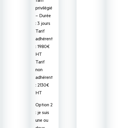
privilégié
– Durée
: 3 jours
Tarif
adhérent
: 1980€
HT
Tarif
non
adhérent
: 2130€
HT
Option 2
: je suis
une ou
deux