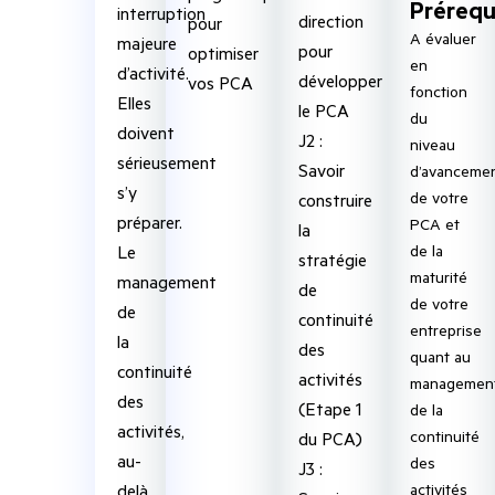
Prérequ
interruption
direction
pour
A évaluer
majeure
pour
optimiser
en
d’activité.
développer
vos PCA
fonction
Elles
le PCA
du
doivent
J2 :
niveau
sérieusement
Savoir
d’avanceme
s’y
de votre
construire
préparer.
PCA et
la
de la
Le
stratégie
maturité
management
de
de votre
de
continuité
entreprise
la
des
quant au
continuité
activités
managemen
des
(Etape 1
de la
activités,
continuité
du PCA)
au-
des
J3 :
activités
delà