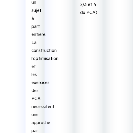
un
2/3 et 4
sujet
du PCA)
à
part
entière.
La
construction,
l’optimisation
et
les
exercices
des
PCA
nécessitent
une
approche
par