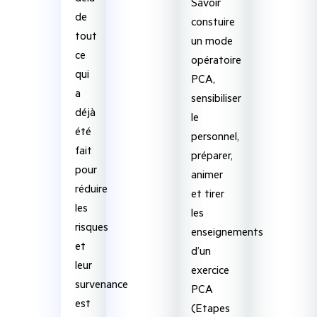
Savoir
de
constuire
tout
un mode
ce
opératoire
qui
PCA,
a
sensibiliser
déjà
le
été
personnel,
fait
préparer,
pour
animer
réduire
et tirer
les
les
risques
enseignements
et
d’un
leur
exercice
survenance
PCA
est
(Etapes