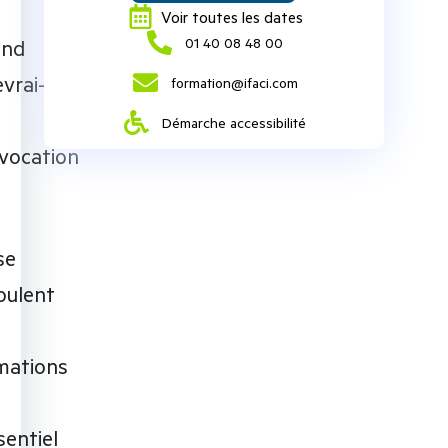
Voir toutes les dates
‭01 40 08 48 00‬
and
vrai-je
formation@ifaci.com
Démarche accessibilité
vocation
se
oulent
mations
sentiel