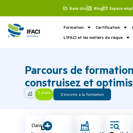
Base doc
Blog
Espace empl
Formation
Certification
L’IFACI et les métiers du risque
Parcours de formation
construisez et optimis
3 jours
S'inscrire à la formation
Dans
Les