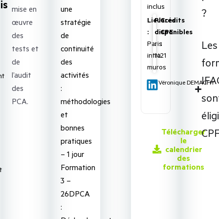
is
inclus
mise en
une
?
Lieu
Places
Crédits
œuvre
stratégie
:
disponibles
CPE
des
de
Les
Paris
:
:
tests et
continuité
intra
16
21
for
de
des
muros
l’audit
activités
nt
IFA
Véronique DEMACHY
des
:
son
PCA.
méthodologies
élig
et
bonnes
CPF
Télécharger
le
pratiques
calendrier
– 1 jour
des
formations
Formation
t
3 –
26DPCA
: