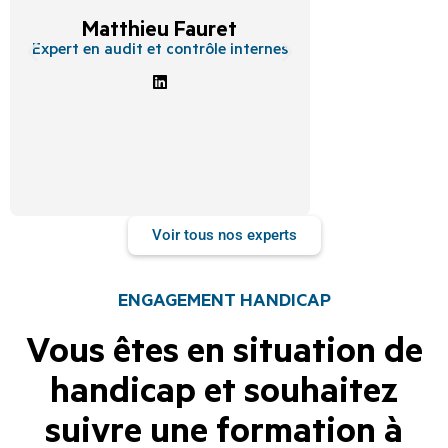
Sabin
Matthieu Fauret
Experte en 
risques, com
Expert en audit et contrôle internes
d’entreprise et
Voir tous nos experts
ENGAGEMENT HANDICAP
Vous êtes en situation de
handicap et souhaitez
suivre une formation à