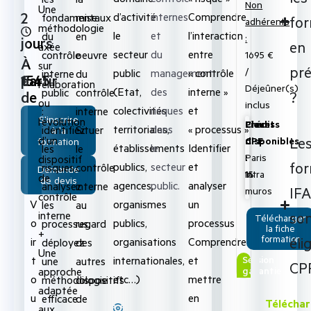
Non
Une
2
d’activité
internes
Comprendre
mise
fondamentaux
fo
adhérents
méthodologie
le
et
l’interaction
en
du
:
jours
en
axée
secteur
du
entre
oeuvre
contrôle
1695 €
À
sur
pré
/
public
management
« contrôle
du
interne
partir
1545
€
l’élaboration
Déjeûner(s)
(Etat,
des
interne »
contrôle
public
?
de
ou
inclus
colectivités
risques
et
interne
:
S'inscrire
l’évolution
Lieu
Places
Crédits
territoriales,
dans
« processus »
Situer
identifiez
à la
d’un
Le
:
disponibles
CPE
formation
établissements
le
Identifier
le
les
Paris
:
:
dispositif
fo
publics,
secteur
et
contrôle
risques,
Demande
intra
15
14
de
de devis
agences,
public.
analyser
interne
analysez
IFA
muros
contrôle
organismes
un
V
au
les
interne
son
Télécharger
publics,
processus
o
regard
processus,
la fiche
+
formation
éli
organisations
Comprendre
ir
des
déployez
Une
internationales,
et
Session
t
autres
une
CP
approche
garantie
etc…)
mettre
o
dispositifs
méthodologie
adaptée
en
u
de
efficace
Télécha
aux