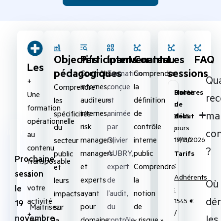
Objectifs
Participants
Intervenants
Contenu
Les
FAQ
Les
pédagogiques
sessions
Contrôleurs
Formation
Comprendre
Qu
+
internes,
conçue
la
Comprendre
Date
Durée
Horaires
Une
rec
auditeurs
et
définition
les
de
:
:
formation
internes,
animée
de
spécificités
ma
début
2
8h45
opérationnelle
risk
par
contrôle
du
:
jours
–
Inter
co
au
managers,
Olivier
interne
secteur
19/11/2026
17h30
contenu
?
managers
AUBRY,
public
public
Tarifs
Prochaine
transposable
:
et
expert
Comprendre
et
session
à
Adhérents
experts
de
la
leurs
Où
votre
le
:
ayant
l’audit,
notion
impacts
dér
activité
1545 €
19
pour
du
de
sur
Maîtrisez
/
+
les
novembre
domaine
contrôle
« risque »
la
les