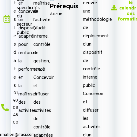
le
oeuvre
t
maîtrise
et
Prérequis
spécificités
calendr
une
e
de
concevez
des
Aucun
du
formati
méthodologie
s
l’activité
un
secteur
de
l
(audit
dispositif
public
déploiement
e
interne,
adapté
d’un
s
contrôle
pour
dispositif
d
de
renforcer
de
a
gestion,
la
contrôle
t
etc…)
performance
interne
e
Concevoir
et
public
s
et
la
‭01
Concevoir
diffuser
maîtrise
40
et
des
des
08
diffuser
activités
activités.
48
les
de
00‬
activités
contrôle
d’un
ormation@ifaci.com
adaptées