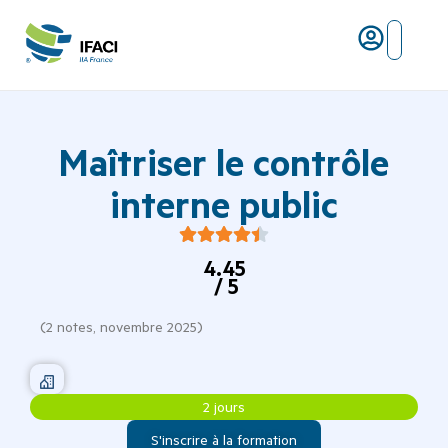
Risques ma
L’IFACI et les métiers du ris
Maîtriser le contrôle
interne public
4.45
/ 5
(
2
notes,
novembre 2025
)
2 jours
S'inscrire à la formation