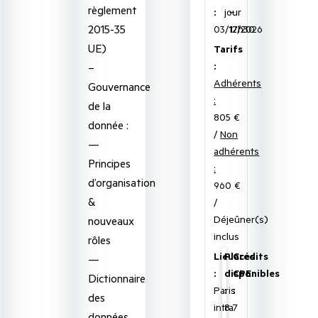
règlement
:
jour
–
2015-35
03/12/2026
17h30
UE)
Tarifs
:
–
Adhérents
Gouvernance
:
de la
805 €
donnée :
/
Non
—
adhérents
Principes
:
d’organisation
960 €
&
/
Déjeûner(s)
nouveaux
inclus
rôles
Lieu
Places
Crédits
—
:
disponibles
CPE
Dictionnaire
Paris
:
:
des
intra
8
7
données