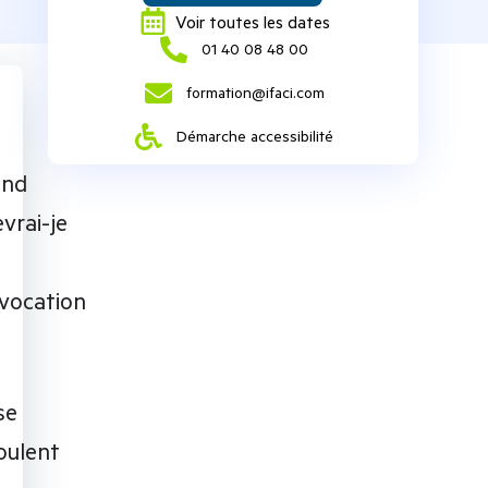
Voir toutes les dates
‭01 40 08 48 00‬
formation@ifaci.com
Démarche accessibilité
and
vrai-je
vocation
se
oulent