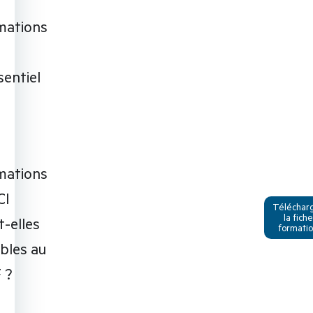
mations
sentiel
mations
CI
Téléchar
la fiche
t-elles
formati
ibles au
 ?