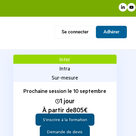
Se connecter
Adhérer
Inter
Intra
Sur-mesure
Prochaine session le 10 septembre
1 jour
À partir de
805
€
S'inscrire à la formation
Demande de devis