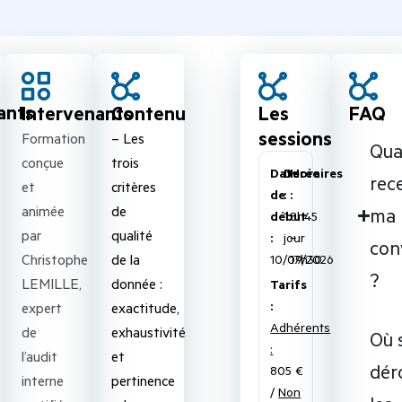
ants
Intervenants
Contenu
Les
FAQ
sessions
Formation
– Les
Qu
conçue
trois
Date
Durée
Horaires
rece
et
critères
de
:
:
animée
de
ma
début
1
8h45
par
qualité
:
jour
–
con
Christophe
de la
10/09/2026
17h30
?
,
LEMILLE,
donnée :
Tarifs
:
expert
exactitude,
Adhérents
de
exhaustivité
Où 
:
l’audit
et
dér
805 €
interne
pertinence
/
Non