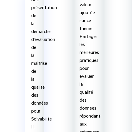
valeur
présentation
ajoutée
de
sur ce
la
thème
démarche
Partager
d’évaluation
les
de
meilleures
la
pratiques
maîtrise
pour
de
évaluer
la
la
qualité
qualité
des
des
données
données
pour
répondant
Solvabilité
aux
II.
exigences