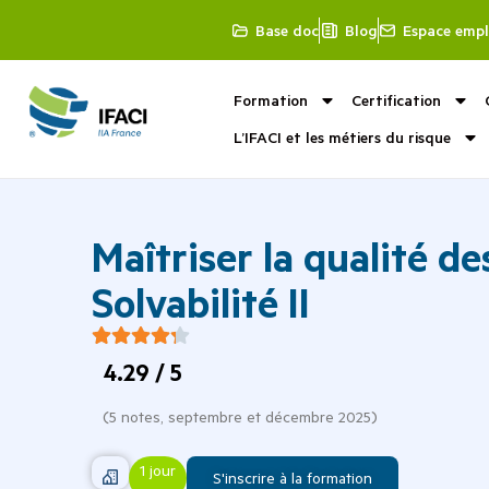
Base doc
Blog
Espace empl
Formation
Certification
L’IFACI et les métiers du risque
Maîtriser la qualité d
Solvabilité II
4.29
/ 5
(
5
notes,
septembre et décembre 2025
)
1 jour
S'inscrire à la formation