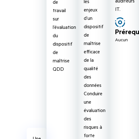
auditeurs
les
de
IT.
enjeux
travail
d’un
sur
dispositif
l’évaluation
Prérequ
de
du
Aucun
maîtrise
dispositif
efficace
de
de la
maîtrise
qualité
QDD
des
données
Conduire
une
évaluation
des
risques à
forte
Une