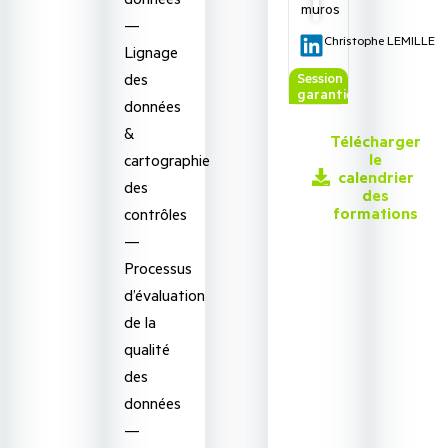
muros
—
Christophe LEMILLE
Lignage
des
Session
garantie
données
&
Télécharger
le
cartographie
calendrier
des
des
formations
contrôles
—
Processus
d’évaluation
de la
qualité
des
données
—