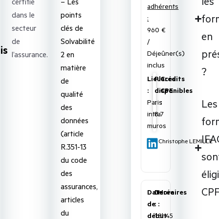
les
certifié
– Les
adhérents
dans le
points
for
:
secteur
clés de
960 €
en
de
Solvabilité
/
is
pré
Déjeûner(s)
l’assurance.
2 en
inclus
matière
?
Lieu
Places
Crédits
de
:
disponibles
CPE
qualité
Les
Paris
:
:
des
intra
8
7
for
données
muros
(article
IFA
Christophe LEMILLE
R.351-13
son
du code
élig
des
assurances,
CPF
Date
Durée
Horaires
articles
de
:
:
du
début
1
8h45