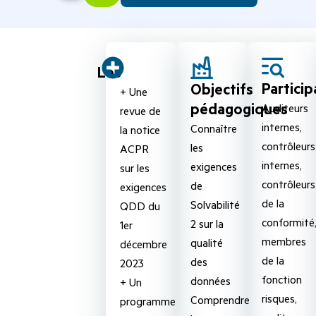
Les
Particip
Objectifs
+ Une
pédagogiques
Auditeurs
revue de
internes,
Connaître
la notice
contrôleurs
les
ACPR
internes,
exigences
sur les
contrôleurs
de
exigences
de la
Solvabilité
QDD du
conformité
2 sur la
1er
membres
qualité
décembre
de la
des
2023
fonction
données
+ Un
risques,
Comprendre
programme