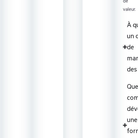
de
valeur.​
À q
un d
de
ma
des
Que
com
dév
une
for