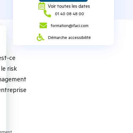
Voir toutes les dates
‭01 40 08 48 00‬
formation@ifaci.com
Démarche accessibilité
est-ce
le risk
nagement
entreprise
ement,