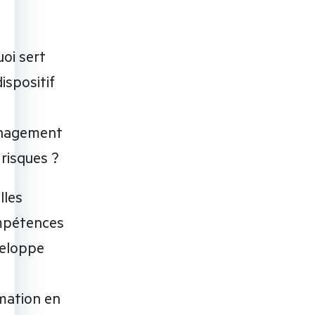
uoi sert
ispositif
nagement
 risques ?
lles
pétences
eloppe
mation en