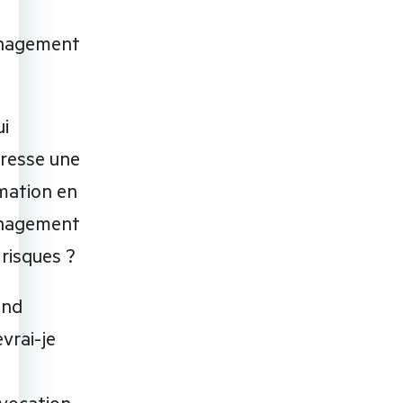
nagement
ui
dresse une
mation en
nagement
 risques ?
and
vrai-je
vocation