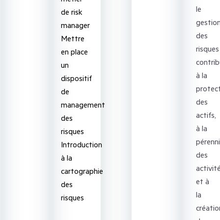
le
de risk
gestion
manager
des
Mettre
risques
en place
contri
un
à la
dispositif
protec
de
des
management
actifs,
des
à la
risques
pérenn
Introduction
des
à la
activit
cartographie
et à
des
la
risques
créatio