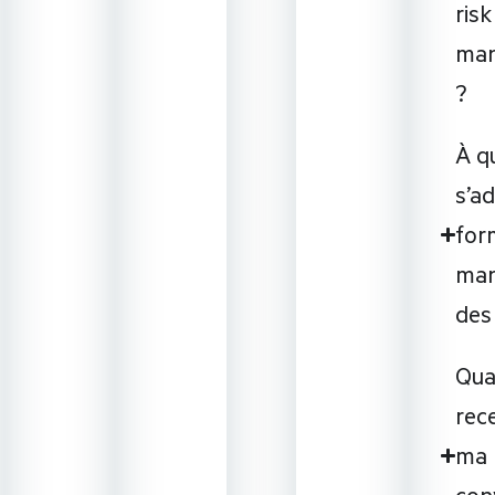
risk
ma
?
À q
s’a
for
ma
des
Qu
rece
ma
con