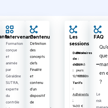
ants
Intervenants
Contenu
Les
FAQ
sessions
Formation
Définition
Qu’
conçue
des
Date
Durée
Horaires
que 
et
concepts
de
:
:
animée
clefs
ma
début
2
8h45
par
Finalité
:
jours
–
en 
Géraldine
et
12/10/2026
17h30
?
SUTRA,
contenu
Tarifs
:
experte
d’un
Le
Adhérents
du
dispositif
:
risk
contrôle
de
1400 €
manag