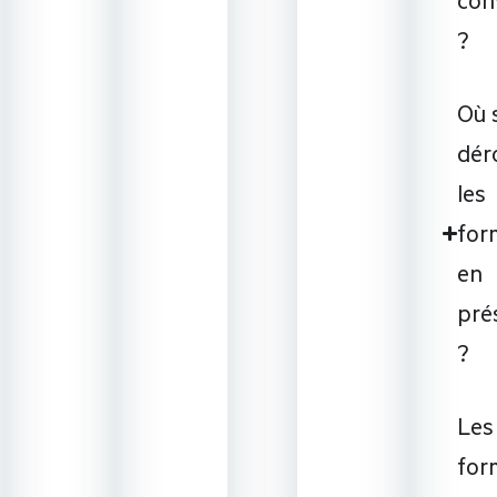
?
Où 
dér
les
for
en
pré
?
Les
for