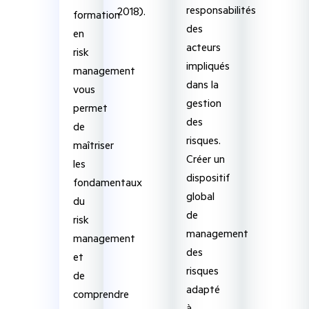
responsabilités
2018).
formation
des
en
acteurs
risk
impliqués
management
dans la
vous
gestion
permet
des
de
risques.
maîtriser
Créer un
les
dispositif
fondamentaux
global
du
de
risk
management
management
des
et
risques
de
adapté
comprendre
à