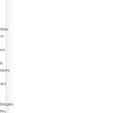
ibles
ter
tion
fs
iques.
yant
ologies
ées,