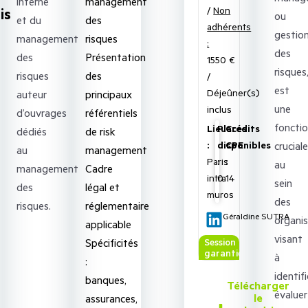
interne
management
is
/
Non
ou
et du
des
adhérents
gestio
management
risques
:
des
des
Présentation
1550 €
risques
risques
des
/
est
Déjeûner(s)
auteur
principaux
une
inclus
d’ouvrages
référentiels
foncti
Lieu
Places
Crédits
dédiés
de risk
:
disponibles
CPE
cruciale
au
management
Paris
:
:
au
management
Cadre
intra
0
14
sein
des
légal et
muros
des
risques.
réglementaire
Géraldine SUTRA
organis
applicable
visant
Spécificités
Session
garantie
à
:
identifi
banques,
Télécharger
évaluer
le
assurances,