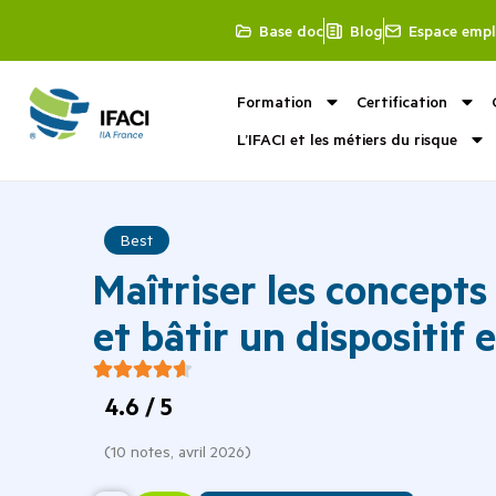
Base doc
Blog
Espace empl
Formation
Certification
L’IFACI et les métiers du risque
Best
Maîtriser les concept
et bâtir un dispositif 
4.6
/ 5
(
10
notes,
avril 2026
)