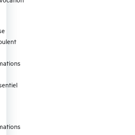
se
oulent
mations
sentiel
mations