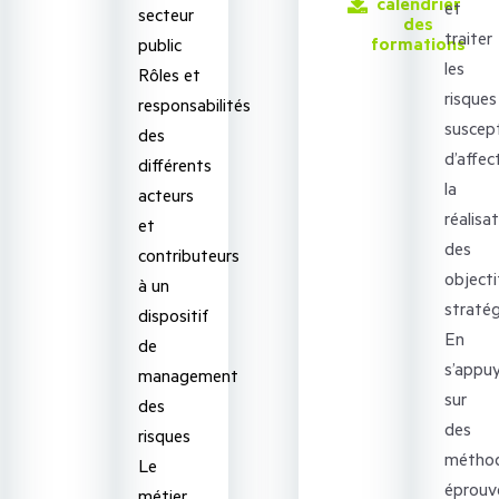
calendrier
et
secteur
des
traiter
formations
public
les
Rôles et
risques
responsabilités
suscept
des
d’affec
différents
la
acteurs
réalisa
et
des
contributeurs
objecti
à un
stratég
dispositif
En
de
s’appu
management
sur
des
des
risques
méthod
Le
éprouv
métier