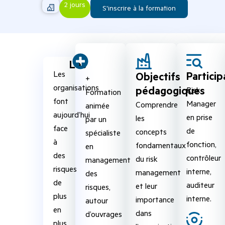
2 jours
S'inscrire à la formation
Les
Particip
Les
Objectifs
+
organisations
pédagogiques
Risk
Formation
font
Manager
Comprendre
animée
aujourd’hui
en prise
les
par un
face
de
concepts
spécialiste
à
fonction,
fondamentaux
en
des
contrôleur
du risk
management
risques
interne,
management
des
de
auditeur
et leur
risques,
plus
interne.
importance
autour
en
dans
d’ouvrages
plus