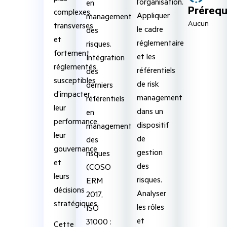
l’organisation.
en
Prérequ
complexes,
Appliquer
management
Aucun
transverses
le cadre
des
et
réglementaire
risques.
fortement
et les
Intégration
réglementés,
référentiels
des
susceptibles
de risk
derniers
d’impacter
management
référentiels
leur
dans un
en
performance,
dispositif
management
leur
de
des
gouvernance
gestion
risques
et
des
(COSO
leurs
risques.
ERM
décisions
Analyser
2017,
stratégiques.
les rôles
ISO
et
31000 :
Cette