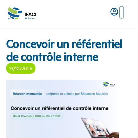
Risques ma
L’IFACI et les métiers du ris
Concevoir un référentiel
de contrôle interne
13/10/2026