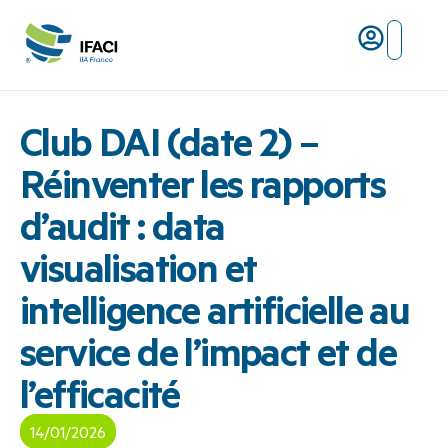
Risques ma
L’IFACI et les métiers du ris
Club DAI (date 2) –
Réinventer les rapports
d’audit : data
visualisation et
intelligence artificielle au
service de l’impact et de
l’efficacité
14/01/2026