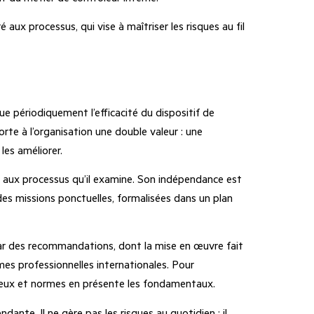
aux processus, qui vise à maîtriser les risques au fil
ue périodiquement l’efficacité du dispositif de
orte à l’organisation une double valeur : une
les améliorer.
ré aux processus qu’il examine. Son indépendance est
 des missions ponctuelles, formalisées dans un plan
ar des recommandations, dont la mise en œuvre fait
mes professionnelles internationales. Pour
jeux et normes
en présente les fondamentaux.
dante. Il ne gère pas les risques au quotidien : il