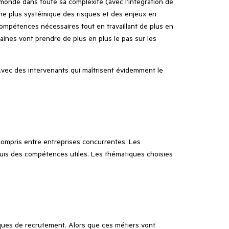
u monde dans toute sa complexité (avec l’intégration de
oche plus systémique des risques et des enjeux en
 compétences nécessaires tout en travaillant de plus en
maines vont prendre de plus en plus le pas sur les
 Avec des intervenants qui maîtrisent évidemment le
 compris entre entreprises concurrentes. Les
quis des compétences utiles. Les thématiques choisies
iques de recrutement. Alors que ces métiers vont