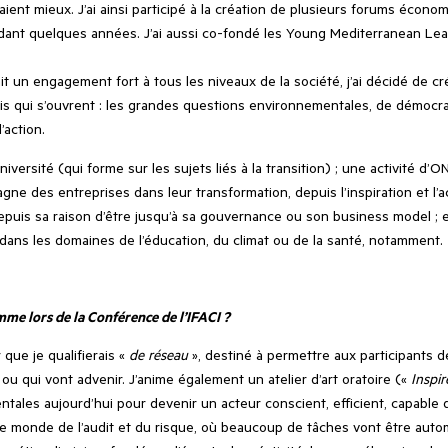
aient mieux. J’ai ainsi participé à la création de plusieurs forums écon
dant quelques années. J’ai aussi co-fondé les Young Mediterranean Lead
ait un engagement fort à tous les niveaux de la société, j’ai décidé de
is qui s’ouvrent : les grandes questions environnementales, de démocrat
’action.
ersité (qui forme sur les sujets liés à la transition) ; une activité d’
e des entreprises dans leur transformation, depuis l’inspiration et l’
depuis sa raison d’être jusqu’à sa gouvernance ou son business model ; e
 dans les domaines de l’éducation, du climat ou de la santé, notamment.
me lors de la Conférence de l’IFACI ?
r que je qualifierais «
de réseau
», destiné à permettre aux participants d
ou qui vont advenir. J’anime également un atelier d’art oratoire («
Inspir
ales aujourd’hui pour devenir un acteur conscient, efficient, capable d
monde de l’audit et du risque, où beaucoup de tâches vont être automat