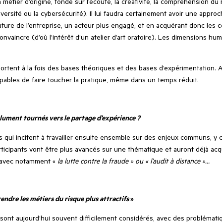
 métier d’origine, fondé sur l’écoute, la créativité, la compréhension d
versité ou la cybersécurité). Il lui faudra certainement avoir une appr
future de l’entreprise, un acteur plus engagé, et en acquérant donc les
onvaincre (d’où l’intérêt d’un atelier d’art oratoire). Les dimensions hu
pportent à la fois des bases théoriques et des bases d’expérimentation.
pables de faire toucher la pratique, même dans un temps réduit.
olument tournés vers le partage d’expérience ?
es qui incitent à travailler ensuite ensemble sur des enjeux communs, y
ticipants vont être plus avancés sur une thématique et auront déjà ac
 avec notamment «
la lutte contre la fraude » ou « l’audit à distance »…
ndre les métiers du risque plus attractifs
»
i sont aujourd’hui souvent difficilement considérés, avec des problémat