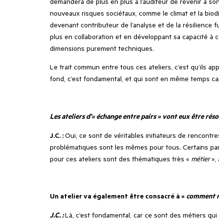
demandera de plus en plus à l’auditeur de revenir à son
nouveaux risques sociétaux, comme le climat et la biodi
devenant contributeur de l’analyse et de la résilience 
plus en collaboration et en développant sa capacité à c
dimensions purement techniques.
Le trait commun entre tous ces ateliers, c’est qu’ils a
fond, c’est fondamental, et qui sont en même temps ca
Les ateliers d’« échange entre pairs » vont eux être rés
J.C. :
Oui, ce sont de véritables initiateurs de rencontr
problématiques sont les mêmes pour tous. Certains par
pour ces ateliers sont des thématiques très «
métier
»,
Un atelier va également être consacré à «
comment re
J.C. :
Là, c’est fondamental, car ce sont des métiers qu