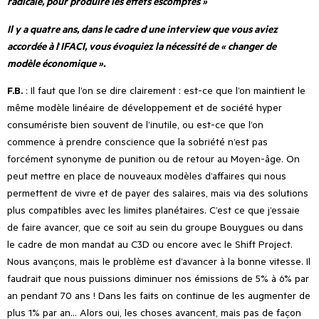
radicale, pour produire les effets escomptés »
Il y a quatre ans, dans le cadre d
’
une interview que vous aviez
accordée à l
’
IFACI, vous évoquiez la nécessité de « changer de
modèle économique ».
F.B.
: Il faut que l
’
on se dire clairement : est-ce que l
’
on maintient le
même modèle linéaire de développement et de société hyper
consumériste bien souvent de l’inutile, ou est-ce que l
’
on
commence à prendre conscience que la sobriété n
’
est pas
forcément synonyme de punition ou de retour au Moyen-âge. On
peut mettre en place de nouveaux modèles d
’
affaires qui nous
permettent de vivre et de payer des salaires, mais via des solutions
plus compatibles avec les limites planétaires. C
’
est ce que j
’
essaie
de faire avancer, que ce soit au sein du groupe Bouygues ou dans
le cadre de mon mandat au C3D ou encore avec le Shift Project.
Nous avançons, mais le problème est d
’
avancer à la bonne vitesse. Il
faudrait que nous puissions diminuer nos émissions de 5% à 6% par
an pendant 70 ans ! Dans les faits on continue de les augmenter de
plus 1% par an… Alors oui, les choses avancent, mais pas de façon