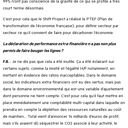
99% n’ont pas conscience de la gravité de ce qui se profile à très
court terme désormais.
C
’
est pour cela que le Shift Project a réalisé le PTEF (Plan de
transformation de l’économie française), pour définir secteur par
secteur ce qu
’
il convient de faire pour décarboner l’économie.
La déclaration de performance extra-financière n
’
a pas non plus
permis de faire bouger les lignes ?
F.B.
: Je ne dis pas que cela a été inutile. Ça a été éclairant sur
certains sujets, comme la mixité et l’égalité H/F notamment, en
mettant en évidence des ratios inacceptables. Dans le domaine
social, les indicateurs extra-financiers ont eu des vertus, mais pas
dans le domaine environnemental qui est une variable d
’
ajustement
dont personne ne tient compte. C’est pour cela qu’il faut mettre en
place immédiatement une comptabilité multi-capital dans laquelle on
prendra en compte la déplétion des ressources naturelles au coût
de maintien… Total vient d
’
annoncer 14 milliards d’euros de profit,
mais s
’
ils avaient dû séquestrer le CO2 associé à leur activité, le