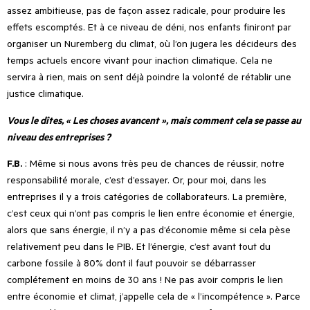
assez ambitieuse, pas de façon assez radicale, pour produire les
effets escomptés. Et à ce niveau de déni, nos enfants finiront par
organiser un Nuremberg du climat, où l
’
on jugera les décideurs des
temps actuels encore vivant pour inaction climatique. Cela ne
servira à rien, mais on sent déjà poindre la volonté de rétablir une
justice climatique.
Vous le dîtes, « Les choses avancent », mais comment cela se passe au
niveau des entreprises ?
F.B.
: Même si nous avons très peu de chances de réussir, notre
responsabilité morale, c
’
est d
’
essayer. Or, pour moi, dans les
entreprises il y a trois catégories de collaborateurs. La première,
c
’
est ceux qui n
’
ont pas compris le lien entre économie et énergie,
alors que sans énergie, il n
’
y a pas d’économie même si cela pèse
relativement peu dans le PIB. Et l’énergie, c
’
est avant tout du
carbone fossile à 80% dont il faut pouvoir se débarrasser
complétement en moins de 30 ans ! Ne pas avoir compris le lien
entre économie et climat, j’appelle cela de « l’incompétence ». Parce