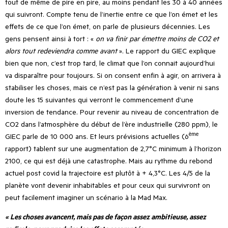
tout de même de pire en pire, au moins pendant les 30 à 40 années
qui suivront. Compte tenu de l’inertie entre ce que l
’
on émet et les
effets de ce que l
’
on émet, on parle de plusieurs décennies. Les
gens pensent ainsi à tort : «
on va finir par émettre moins de CO2 et
alors tout redeviendra comme avant
». Le rapport du GIEC explique
bien que non, c
’
est trop tard, le climat que l’on connait aujourd’hui
va disparaître pour toujours. Si on consent enfin à agir, on arrivera à
stabiliser les choses, mais ce n
’
est pas la génération à venir ni sans
doute les 15 suivantes qui verront le commencement d
’
une
inversion de tendance. Pour revenir au niveau de concentration de
CO2 dans l’atmosphère du début de l’ère industrielle (280 ppm), le
ème
GIEC parle de 10 000 ans. Et leurs prévisions actuelles (6
rapport) tablent sur une augmentation de 2,7°C minimum à l
’
horizon
2100, ce qui est déjà une catastrophe. Mais au rythme du rebond
actuel post covid la trajectoire est plutôt à + 4,3°C. Les 4/5 de la
planète vont devenir inhabitables et pour ceux qui survivront on
peut facilement imaginer un scénario à la Mad Max.
« Les choses avancent, mais pas de façon assez ambitieuse,
assez