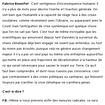
Fabrice Bonnifet
: C
’
est vertigineux d
’
inconséquence humaine. Il
n
’
y a plus de mots pour décrire l
’
inertie et l
’
inaction générale. On
voit bien que l
’
humanité a la capacité de réagir face à des crises
soudaines, comme récemment avec l
’
Ukraine, ou auparavant avec le
Covid, mais l
’
anticipation de crise systémique est quelque chose
que l
’
on ne sait pas faire. C
’
est tout de même incroyable que les
scientifiques qui annoncent depuis tant d’années la survenue du
chaos climatique déjà bien engagé, ne soient pas entendus, ou tout
du moins pas écoutés, puisque cela ne génère aucun changement
majeur. Il n
’
y a pas un seul pays ou même une entreprise aujourd
’
hui
qui mette en place une trajectoire de décarbonation à la hauteur de
ce qui serait nécessaire pour sauver le vivant sur Terre. Ce qu
’
il
faut bien comprendre, et dont nous n
’
avons pas conscience, c
’
est
que contrairement à des crises politiques ou sanitaires, qui finissent
toujours par s
’
arrêter, la crise climatique ne s
’
arrêtera jamais.
C
’
est-à-dire ?
F.B. :
Même si nous prenons enfin des mesures radicales, ce sera