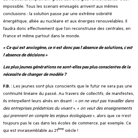
impossible. Tous les scenarii envisagés arrivent aux mêmes
conclusions : la solution passe par une extrême sobriété
énergétique, alliée au nucléaire et aux énergies renouvelables. Il
faudra donc effectivement que l
’
on reconstruise des centrales, en
France et même partout dans le monde.
« Ce qui est anxiogène, ce n
’
est donc pas l
’
absence de solutions,
c
’
est
l
’
absence de décisions »
Les plus jeunes générations ne sont-elles pas plus conscientes de la
nécessite de changer de modèle ?
F.B.
: Les jeunes sont plus conscients que le futur ne sera pas une
continuité linéaire du passé. Au travers de collectifs, de manifestes,
ils interpellent leurs aînés en disant : «
on ne veut pas travailler dans
des entreprises prédatrices du vivant
», «
on veut des enseignements
qui prennent en compte les enjeux écologiques
», alors que ce n
’
est
toujours pas le cas dans les écoles de commerce, par exemple. Ce
ème
qui est invraisemblable au 21
siècle !