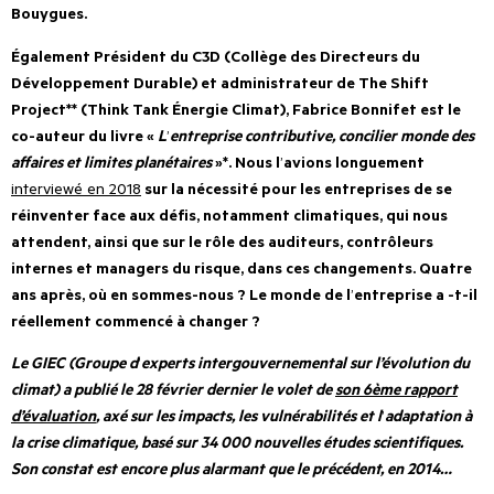
Bouygues.
Également Président du C3D (Collège des Directeurs du
Développement Durable) et administrateur de The Shift
Project** (Think Tank Énergie Climat), Fabrice Bonnifet est le
co-auteur du livre «
L
’
entreprise contributive, concilier monde des
affaires et limites planétaires
»*. Nous l
’
avions longuement
interviewé en 2018
sur la nécessité pour les entreprises de se
réinventer face aux défis, notamment climatiques, qui nous
attendent, ainsi que sur le rôle des auditeurs, contrôleurs
internes et managers du risque, dans ces changements. Quatre
ans après, où en sommes-nous ? Le monde de l
’
entreprise a -t-il
réellement commencé à changer ?
Le GIEC (Groupe d
’
experts intergouvernemental sur l’évolution du
climat) a publié le 28 février dernier le volet de
son 6ème rapport
d’évaluation
, axé sur les impacts, les vulnérabilités et l
’
adaptation à
la crise climatique, basé sur 34 000 nouvelles études scientifiques.
Son constat est encore plus alarmant que le précédent, en 2014…