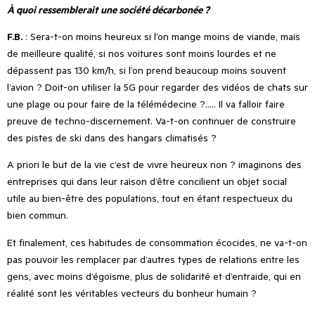
À quoi ressemblerait une société décarbonée ?
F.B.
: Sera-t-on moins heureux si l
’
on mange moins de viande, mais
de meilleure qualité, si nos voitures sont moins lourdes et ne
dépassent pas 130 km/h, si l
’
on prend beaucoup moins souvent
l
’
avion ? Doit-on utiliser la 5G pour regarder des vidéos de chats sur
une plage ou pour faire de la télémédecine ?….. Il va falloir faire
preuve de techno-discernement. Va-t-on continuer de construire
des pistes de ski dans des hangars climatisés ?
A priori le but de la vie c’est de vivre heureux non ? imaginons des
entreprises qui dans leur raison d’être concilient un objet social
utile au bien-être des populations, tout en étant respectueux du
bien commun.
Et finalement, ces habitudes de consommation écocides, ne va-t-on
pas pouvoir les remplacer par d
’
autres types de relations entre les
gens, avec moins d’égoïsme, plus de solidarité et d
’
entraide, qui en
réalité sont les véritables vecteurs du bonheur humain ?