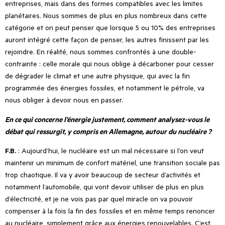
entreprises, mais dans des formes compatibles avec les limites
planétaires. Nous sommes de plus en plus nombreux dans cette
catégorie et on peut penser que lorsque 5 ou 10% des entreprises
auront intégré cette façon de penser, les autres finissent par les
rejoindre. En réalité, nous sommes confrontés à une double-
contrainte : celle morale qui nous oblige à décarboner pour cesser
de dégrader le climat et une autre physique, qui avec la fin
programmée des énergies fossiles, et notamment le pétrole, va
nous obliger à devoir nous en passer.
En ce qui concerne l’énergie justement, comment analysez-vous le
débat qui ressurgit, y compris en Allemagne, autour du nucléaire ?
F.B.
: Aujourd
’
hui, le nucléaire est un mal nécessaire si l
’
on veut
maintenir un minimum de confort matériel, une transition sociale pas
trop chaotique. Il va y avoir beaucoup de secteur d
’
activités et
notamment l
’
automobile, qui vont devoir utiliser de plus en plus
d’électricité, et je ne vois pas par quel miracle on va pouvoir
compenser à la fois la fin des fossiles et en même temps renoncer
au nucléaire, simplement grâce aux énergies renouvelables. C
’
est