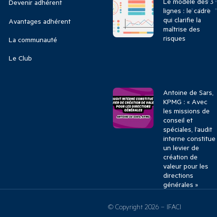
Le modèle des 3
Devenir adhérent
lignes : le cadre
qui clarifie la
Avantages adhérent
maîtrise des
risques
La communauté
Le Club
Antoine de Sars,
KPMG : « Avec
les missions de
conseil et
spéciales, l’audit
interne constitue
un levier de
création de
valeur pour les
directions
générales »
© Copyright 2026 – IFACI