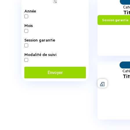
🗓️
Cat
Année
Ti
Session garantie
Mois
Session garantie
Modalité de suivi
Caté
Envoyer
Ti