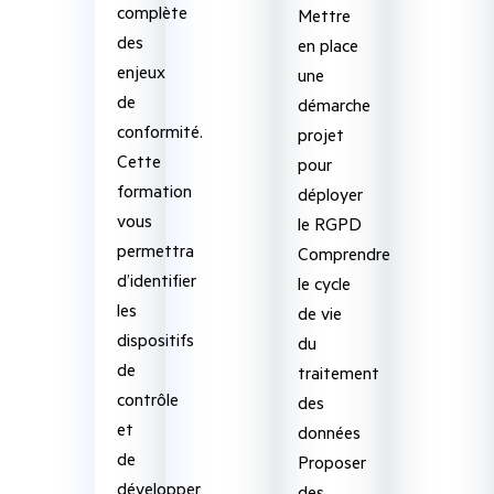
complète
Mettre
des
en place
enjeux
une
de
démarche
conformité.
projet
Cette
pour
formation
déployer
vous
le RGPD
permettra
Comprendre
d’identifier
le cycle
les
de vie
dispositifs
du
de
traitement
contrôle
des
et
données
de
Proposer
développer
des