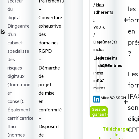
,
secteur
traitement,)
/
Non
les
du
–
adhérents
digital.
Couverture
for
:
Dirigeante
exhaustive
960 €
en
is
d’un
des
/
pré
Déjeûner(s)
cabinet
domaines
inclus
spécialiste
RGPD
?
Lieu
Places
Crédits
des
–
:
disponibles
CPE
risques
Démarche
Les
Paris
:
:
digitaux
de
intra
16
7
for
(formation
projet
muros
et
de mise
IFA
Alice BOISSON
conseil).
en
son
Également
conformité
Session
garantie
élig
certificatrice
–
Ifaci
Dispositif
CPF
Télécharger
le
(normes
de