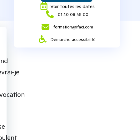
Voir toutes les dates
‭01 40 08 48 00‬
formation@ifaci.com
Démarche accessibilité
and
vrai-je
vocation
se
oulent