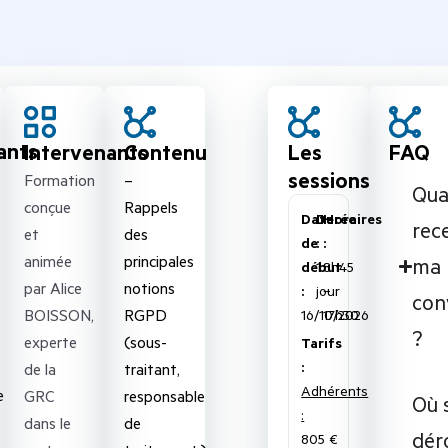
ants
Intervenants
Contenu
Les
FAQ
sessions
Formation
–
Qu
conçue
Rappels
Date
Durée
Horaires
rece
et
des
de
:
:
animée
principales
ma
début
1
8h45
par Alice
notions
:
jour
–
con
BOISSON,
RGPD
16/10/2026
17h30
?
experte
(sous-
Tarifs
:
de la
traitant,
Adhérents
e
GRC
responsable
Où 
:
dans le
de
dér
805 €