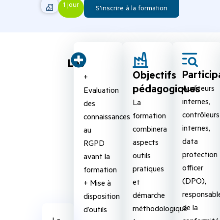
1 jour
S'inscrire à la formation
Les
Particip
Objectifs
+
pédagogiques
Auditeurs
Evaluation
internes,
La
des
contrôleurs
formation
connaissances
internes,
combinera
au
data
aspects
RGPD
protection
outils
avant la
officer
pratiques
formation
(DPO),
et
+ Mise à
responsabl
démarche
disposition
de la
méthodologique
d’outils
La