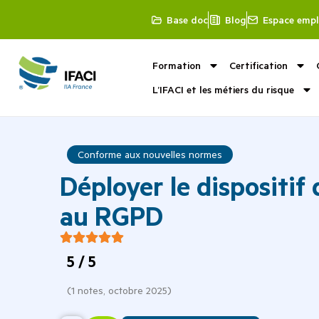
Base doc
Blog
Espace empl
Formation
Certification
L’IFACI et les métiers du risque
Conforme aux nouvelles normes
Déployer le dispositif
au RGPD
5
/ 5
(
1
notes,
octobre 2025
)