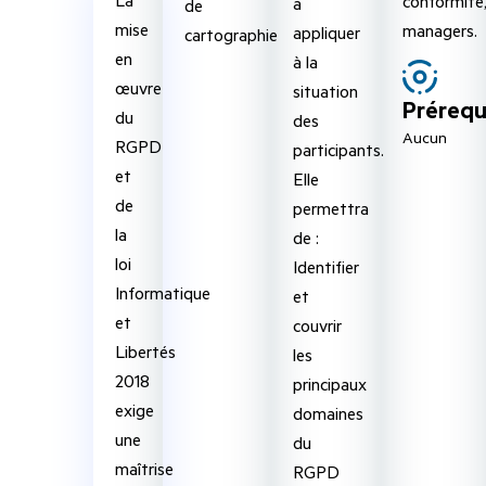
conformité
à
de
mise
managers.
appliquer
cartographie
en
à la
œuvre
situation
Prérequ
du
des
Aucun
RGPD
participants.
et
Elle
de
permettra
la
de :
loi
Identifier
Informatique
et
et
couvrir
Libertés
les
2018
principaux
exige
domaines
une
du
maîtrise
RGPD