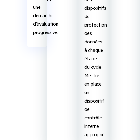
une
dispositifs
démarche
de
d’évaluation
protection
progressive.
des
données
à chaque
étape
du cycle
Mettre
en place
un
dispositif
de
contrôle
interne
approprié