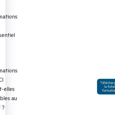
mations
sentiel
mations
CI
Téléchar
la fiche
t-elles
formati
ibles au
 ?