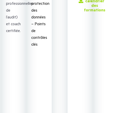
calendrier
professionnelles
protection
des
formations
de
des
l’audit)
données
et coach
– Points
certifiée.
de
contrôles
clés