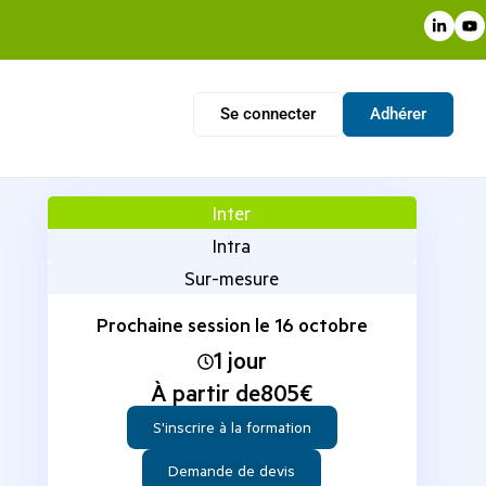
Se connecter
Adhérer
Inter
Intra
Sur-mesure
Prochaine session le 16 octobre
1 jour
À partir de
805
€
S'inscrire à la formation
Demande de devis