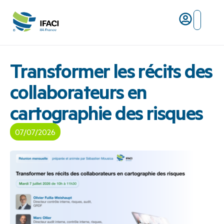
Risques ma
L’IFACI et les métiers du ris
Transformer les récits des
collaborateurs en
cartographie des risques
07/07/2026