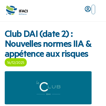
Risques ma
L’IFACI et les métiers du ris
Club DAI (date 2) :
Nouvelles normes IIA &
appétence aux risques
16/12/2025