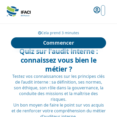
Risques ma
L’IFACI et les métiers du ris