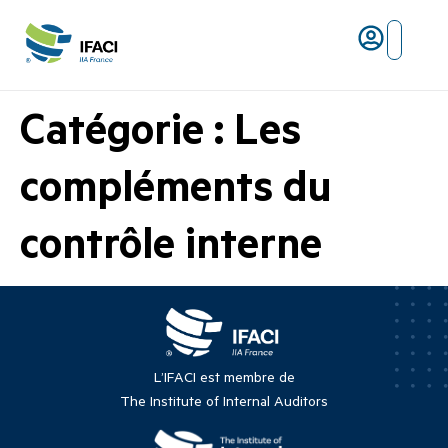
Risques ma
L’IFACI et les métiers du ris
Catégorie :
Les
compléments du
contrôle interne
L’IFACI est membre de
The Institute of Internal Auditors