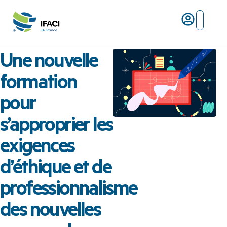
Risques ma
L’IFACI et les métiers du ris
Une nouvelle
formation
pour
s’approprier les
exigences
d’éthique et de
professionnalisme
des nouvelles