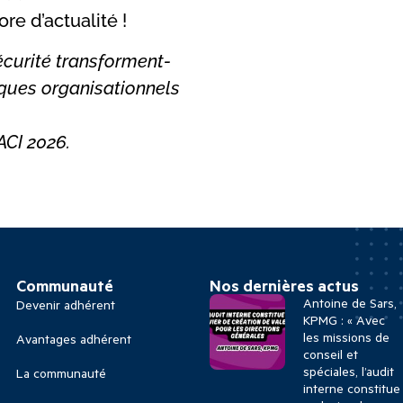
re d’actualité !
écurité transforment-
isques organisationnels
ACI 2026.
Communauté
Nos dernières actus
Antoine de Sars,
Devenir adhérent
KPMG : « Avec
les missions de
Avantages adhérent
conseil et
spéciales, l’audit
La communauté
interne constitue