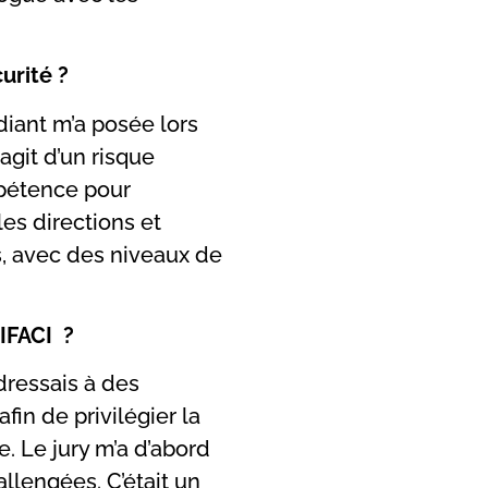
urité ?
udiant m’a posée lors
’agit d’un risque
mpétence pour
es directions et
s, avec des niveaux de
IFACI ?
dressais à des
fin de privilégier la
. Le jury m’a d’abord
allengées. C’était un