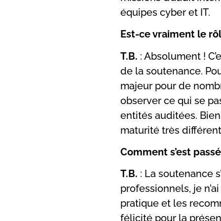
équipes cyber et IT.
Est-ce vraiment le rô
T.B.
: Absolument ! C’e
de la soutenance. Pour 
majeur pour de nombr
observer ce qui se pa
entités auditées. Bie
maturité très différen
Comment s’est passée
T.B.
: La soutenance s
professionnels, je n’a
pratique et les recom
félicité pour la prése