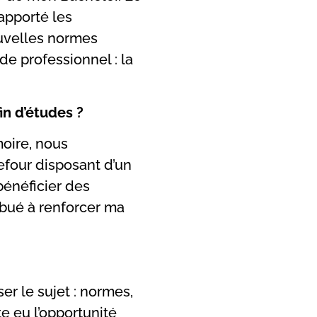
apporté les
uvelles normes
nde professionnel : la
in d’études ?
moire, nous
refour disposant d’un
 bénéficier des
ibué à renforcer ma
er le sujet : normes,
e eu l’opportunité