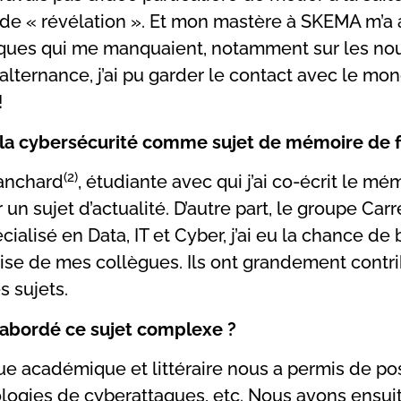
 de « révélation ». Et mon mastère à SKEMA m’a 
ques qui me manquaient, notamment sur les no
l’alternance, j’ai pu garder le contact avec le mo
!
i la cybersécurité comme sujet de mémoire de f
(2)
lanchard
, étudiante avec qui j’ai co-écrit le mé
r un sujet d’actualité. D’autre part, le groupe Car
cialisé en Data, IT et Cyber, j’ai eu la chance de
rtise de mes collègues. Ils ont grandement contr
 sujets.
bordé ce sujet complexe ?
ue académique et littéraire nous a permis de pos
logies de cyberattaques, etc. Nous avons ensuit