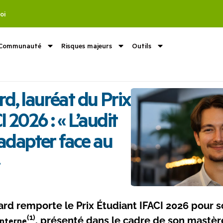
oi
Communauté
Risques majeurs
Outils
d, lauréat du Prix
 2026 : « L’audit
’adapter face au
ard remporte le Prix Étudiant IFACI 2026 pour 
(1)
interne
, présenté dans le cadre de son mastèr