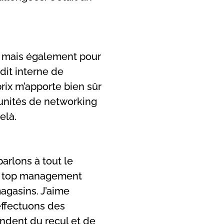
l, mais également pour
dit interne de
rix m’apporte bien sûr
rtunités de networking
elà.
arlons à tout le
le top management
agasins. J’aime
effectuons des
andent du recul et de