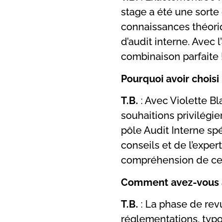
stage a été une sorte
connaissances théori
d’audit interne. Avec 
combinaison parfaite 
Pourquoi avoir chois
T.B.
: Avec Violette B
souhaitions privilégie
pôle Audit Interne spé
conseils et de l’expe
compréhension de ces
Comment avez-vous a
T.B.
: La phase de rev
réglementations, typo