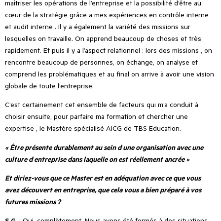
maîtriser les opérations de l
’
entreprise et la possibilité d’être au
cœur de la stratégie grâce a mes expériences en contrôle interne
et audit interne . Il y a également la variété des missions sur
lesquelles on travaille. On apprend beaucoup de choses et très
rapidement. Et puis il y a l
’
aspect relationnel : lors des missions , on
rencontre beaucoup de personnes, on échange, on analyse et
comprend les problématiques et au final on arrive à avoir une vision
globale de toute l
’
entreprise.
C
’
est certainement cet ensemble de facteurs qui m
’
a conduit à
choisir ensuite, pour parfaire ma formation et chercher une
expertise , le Mastère spécialisé AICG de TBS Education.
« Être présente durablement au sein d
’
une organisation
avec une
culture d
’
entreprise dans laquelle on est réellement ancrée »
Et diriez-vous que ce Master est en adéquation avec ce que vous
avez découvert en entreprise, que cela vous a bien préparé à vos
futures missions ?
S.G.
: Oui, complètement. Nous avons été formés à des situations