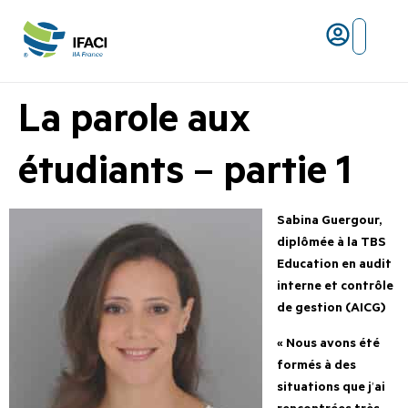
Risques ma
L’IFACI et les métiers du ris
La parole aux
étudiants – partie 1
Sabina Guergour,
diplômée à la TBS
Education en audit
interne et contrôle
de gestion (AICG)
« Nous avons été
formés à des
situations
que j
’
ai
rencontrées très