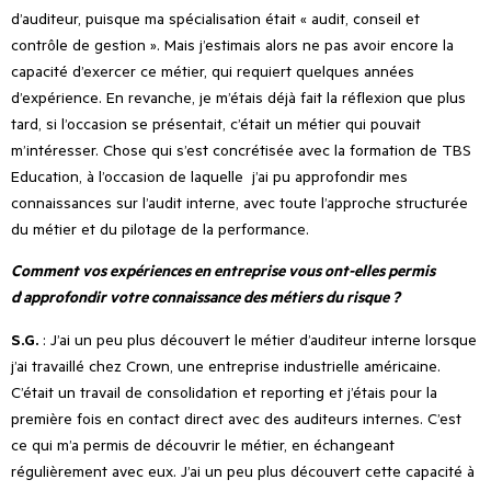
d
’
auditeur, puisque ma spécialisation était « audit, conseil et
contrôle de gestion ». Mais j
’
estimais alors ne pas avoir encore la
capacité d
’
exercer ce métier, qui requiert quelques années
d
’
expérience. En revanche, je m’étais déjà fait la réflexion que plus
tard, si l
’
occasion se présentait, c’était un métier qui pouvait
m
’
intéresser. Chose qui s’est concrétisée avec la formation de TBS
Education, à l’occasion de laquelle
j
’
ai pu approfondir mes
connaissances sur l
’
audit interne, avec toute l
’
approche structurée
du métier et du pilotage de la performance.
Comment vos expériences en entreprise vous ont-elles permis
d
’
approfondir votre connaissance des métiers du risque ?
S.G.
: J
’
ai un peu plus découvert le métier d
’
auditeur interne lorsque
j
’
ai travaillé chez Crown, une entreprise industrielle américaine.
C’était un travail de consolidation et reporting et j’étais pour la
première fois en contact direct avec des auditeurs internes. C
’
est
ce qui m
’
a permis de découvrir le métier, en échangeant
régulièrement avec eux. J
’
ai un peu plus découvert cette capacité à