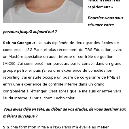
rapidement »
Pourriez-vous nous
résumer votre
parcours jusqu’à aujourd
’
hui ?
Sabina Guergour
: Je suis diplômée de deux grandes écoles de
commerce : l
’
ISG Paris et plus récemment de TBS Education, avec
un Mastère spécialisé en audit interne et contrôle de gestion
(AICG). J
’
ai commencé mon parcours par le conseil dans un grand
groupe pétrolier puis j
’
ai eu une expérience de consolidation
reporting. J
’
ai ensuite occupé un poste de co-gérante de PME et
enfin une expérience de contrôle interne dans un grand
conglomérat à l’étranger. C
’
est après que je me suis orientée vers
l
’
audit interne, à Paris, chez Technicolor.
Vous aviez déjà en tête, au début de vos études, de vous destiner aux
métiers du risque ?
S.G. :
Ma formation initiale à l
’
ISG Paris m
’
a éveillé au métier