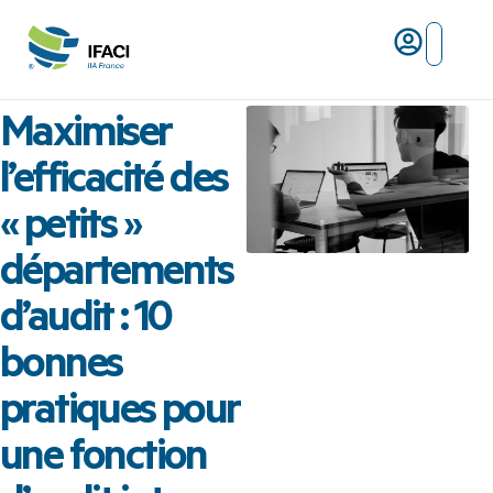
Risques ma
L’IFACI et les métiers du ris
Maximiser
l’efficacité des
« petits »
départements
d’audit : 10
bonnes
pratiques pour
une fonction