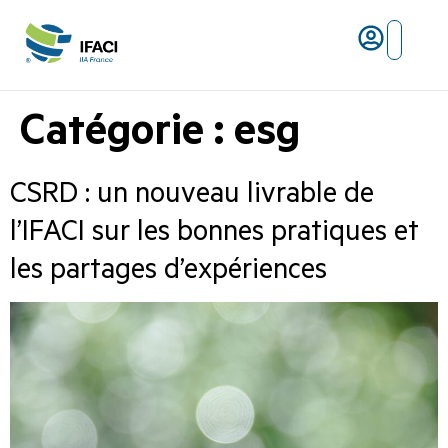
Risques ma
L’IFACI et les métiers du ris
Catégorie :
esg
CSRD : un nouveau livrable de
l’IFACI sur les bonnes pratiques et
les partages d’expériences