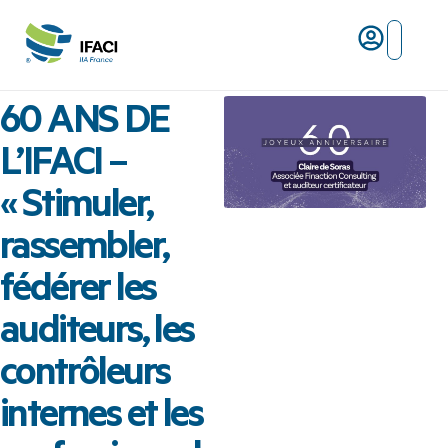
Risques ma
L’IFACI et les métiers du ris
60 ANS DE
L’IFACI –
« Stimuler,
rassembler,
fédérer les
auditeurs, les
contrôleurs
internes et les