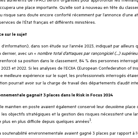
 occupera une place importante. Qu’elle soit à nouveau en tête du classe
 du risque sans doute encore conforté récemment par l’annonce d’une 
rvices de l’État français et différents ministères.
e sur le sujet
’information), dans son étude sur l’année 2023, indiquait par ailleurs 
n dernier, avec un «
nombre total d’attaques par rançongiciel (…) supérieu
 renforcé sa position dans le classement, 84 % des personnes interrogées
 2023 et 2022. Si les analyses de l’ECIIA (European Confederation of Inst
e meilleure expérience sur le sujet, les professionnels interrogés éta
ion pourrait avoir sur la charge de travail des départements d’audit int
onnementale gagnait 3 places dans le Risk in Focus 2024
s et le maintien en poste avaient également conservé leur deuxième plac
 les objectifs stratégiques et la gestion des risques nécessitent une l
3
e plus en plus difficile depuis quelques années
.
a soutenabilité environnementale avaient gagné 3 places par rapport à l