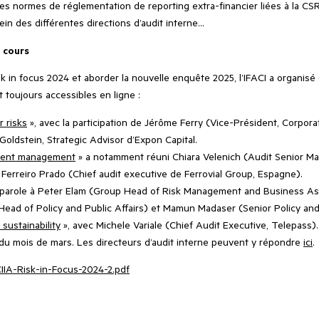
s normes de réglementation de reporting extra-financier liées à la CSRD
in des différentes directions d’audit interne…
 cours
isk in focus 2024 et aborder la nouvelle enquête 2025, l’IFACI a organisé
 toujours accessibles en ligne :
 risks
», avec la participation de Jérôme Ferry (Vice-Président, Corporate
Goldstein, Strategic Advisor d’Expon Capital.
talent management
» a notamment réuni Chiara Velenich (Audit Senior Mana
Ferreiro Prado (Chief audit executive de Ferrovial Group, Espagne).
a parole à Peter Elam (Group Head of Risk Management and Business As
ad of Policy and Public Affairs) et Mamun Madaser (Senior Policy and 
sustainability
», avec Michele Variale (Chief Audit Executive, Telepass).
n du mois de mars. Les directeurs d’audit interne peuvent y répondre
ici
.
IIA-Risk-in-Focus-2024-2.pdf