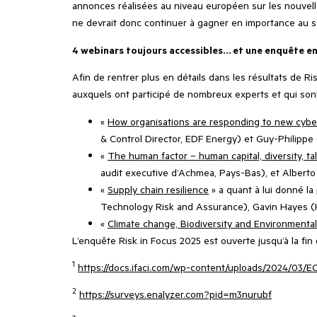
annonces réalisées au niveau européen sur les nouvelle
ne devrait donc continuer à gagner en importance au se
4 webinars toujours accessibles… et une enquête en
Afin de rentrer plus en détails dans les résultats de R
auxquels ont participé de nombreux experts et qui sont
«
How organisations are responding to new cyber
& Control Director, EDF Energy) et Guy-Philippe 
«
The human factor – human capital, diversity, 
audit executive d’Achmea, Pays-Bas), et Alberto 
«
Supply chain resilience
» a quant à lui donné l
Technology Risk and Assurance), Gavin Hayes (He
«
Climate change, Biodiversity and Environmental 
L’enquête Risk in Focus 2025 est ouverte jusqu’à la fi
1
https://docs.ifaci.com/wp-content/uploads/2024/03/EC
2
https://surveys.enalyzer.com?pid=m3nurubf