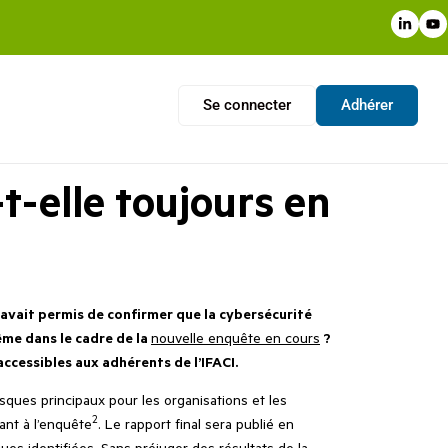
Se connecter
Adhérer
t-elle toujours en
 avait permis de confirmer que la cybersécurité
même dans le cadre de la
nouvelle enquête en cours
?
accessibles aux adhérents de l’IFACI.
isques principaux pour les organisations et les
2
ant à l’enquête
. Le rapport final sera publié en
es identifiées. Sans préjuger des résultats de la