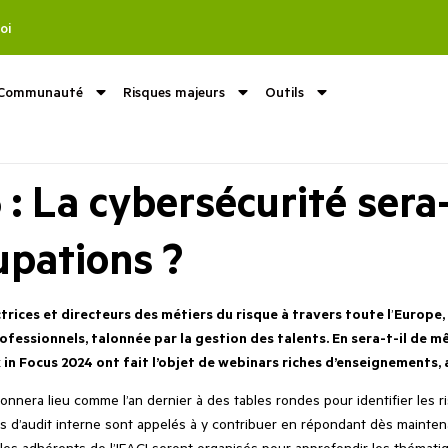
oi
Communauté
Risques majeurs
Outils
 : La cybersécurité sera-
upations ?
ctrices et directeurs des métiers du risque à travers toute l
’
Europe,
rofessionnels, talonnée par la gestion des talents. En sera-t-il de 
sk in Focus 2024 ont fait l’objet de webinars riches d’enseignements, 
onnera lieu comme l’an dernier à des tables rondes pour identifier les r
rs d’audit interne sont appelés à y contribuer en répondant dès mainten
es adhérents de l’IFACI seront organisés pour approfondir les thématiqu