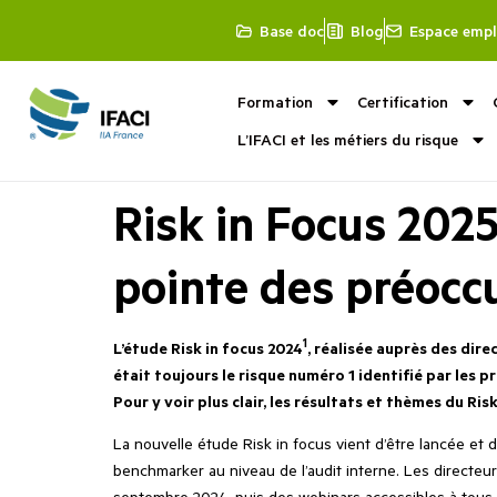
Base doc
Blog
Espace empl
Formation
Certification
L’IFACI et les métiers du risque
Risk in Focus 2025
pointe des préocc
1
L’étude Risk in focus 2024
, réalisée auprès des dire
était toujours le risque numéro 1 identifié par les p
Pour y voir plus clair, les résultats et thèmes du Ri
La nouvelle étude Risk in focus vient d’être lancée et d
benchmarker au niveau de l’audit interne. Les directeu
septembre 2024, puis des webinars accessibles à tous l