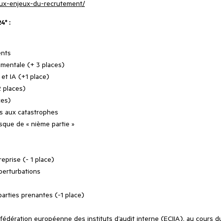
e-aux-enjeux-du-recrutement/
4* :
ents
ementale (+ 3 places)
et IA (+1 place)
 places)
ces)
es aux catastrophes
sque de « nième partie »
eprise (- 1 place)
 perturbations
parties prenantes (-1 place)
onfédération européenne des instituts d’audit interne (ECIIA). au cour