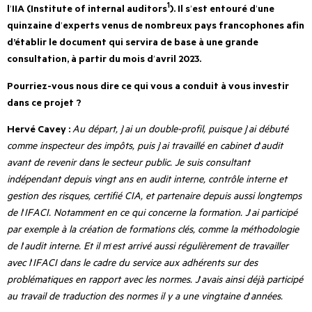
1
l
’
IIA (Institute of internal auditors
). Il s
’
est entouré d
’
une
quinzaine d
’
experts venus de nombreux pays francophones afin
d’établir le document qui servira de base à une grande
consultation, à partir du mois d
’
avril 2023.
Pourriez-vous nous dire ce qui vous a conduit à vous investir
dans ce projet ?
Hervé Cavey :
Au départ, j
’
ai un double-profil, puisque j
’
ai débuté
comme inspecteur des impôts, puis j
’
ai travaillé en cabinet d
’
audit
avant de revenir dans le secteur public. Je suis consultant
indépendant depuis vingt ans en audit interne, contrôle interne et
gestion des risques, certifié CIA, et partenaire depuis aussi longtemps
de l
’
IFACI. Notamment en ce qui concerne la formation. J
’
ai participé
par exemple à la création de formations clés, comme la méthodologie
de l
’
audit interne. Et il m
’
est arrivé aussi régulièrement de travailler
avec l
’
IFACI dans le cadre du service aux adhérents sur des
problématiques en rapport avec les normes. J
’
avais ainsi déjà participé
au travail de traduction des normes il y a une vingtaine d
’
années.