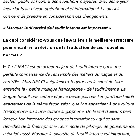
secteur public ont connu des évolutions majeures, avec des enjeux
importants au niveau opérationnel et international. Là aussi il
convient de prendre en considération ces changements.
« Marquer la diversité de l
’
audit interne est important »
En quoi considérez-vous que l
’
IFACI était la meilleure structure
pour encadrer la révision de la traduction de ces nouvelles
normes ?
H.C. :
L
’
IFACI est un acteur majeur de l
’
audit interne qui a une
parfaite connaissance de l
’
ensemble des métiers
du risque et du
contrôle
. Mais l
’
IFACI a également toujours eu le souci de faire
entendre la « petite musique francophone » de l
’
audit interne. La
langue traduit une culture et je ne pense pas que l
’
on pratique l
’
audit
exactement de la même façon selon que l
’
on appartient à une culture
francophone ou à une culture anglophone. On le voit d
’
ailleurs bien
lorsque l
’
on interroge des groupes internationaux qui se sont
détachés de la francophonie : leur mode de pilotage, de gouvernance,
a évolué aussi. Marquer la diversité de l
’
audit interne est important,