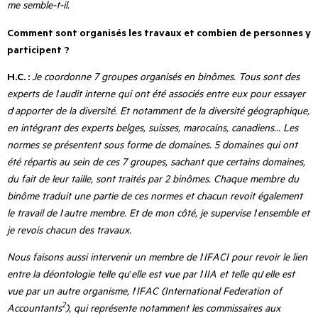
me semble-t-il.
Comment sont organisés les travaux et combien de personnes y
participent ?
H.C. :
Je coordonne 7 groupes organisés en binômes. Tous sont des
experts de l
’
audit interne qui ont été associés entre eux pour essayer
d
’
apporter de la diversité. Et notamment de la diversité géographique,
en intégrant des experts belges, suisses, marocains, canadiens… Les
normes se présentent sous forme de domaines. 5 domaines qui ont
été répartis au sein de ces 7 groupes, sachant que certains domaines,
du fait de leur taille, sont traités par 2 binômes. Chaque membre du
binôme traduit une partie de ces normes et chacun revoit également
le travail de l
’
autre membre. Et de mon côté, je supervise l
’
ensemble et
je revois chacun des travaux.
Nous faisons aussi intervenir un membre de l
’
IFACI pour revoir le lien
entre la déontologie telle qu
’
elle est vue par l
’
IIA et telle qu
’
elle est
vue par un autre organisme, l
’
IFAC (International Federation of
2
Accountants
), qui représente
notamment
les commissaires aux