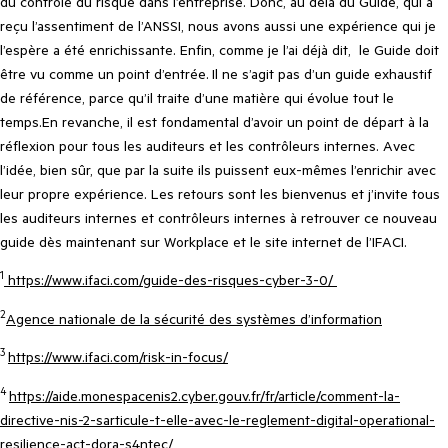
du contrôle du risque dans l’entreprise. Donc, au delà du Guide, qui a
reçu l’assentiment de l’ANSSI, nous avons aussi une expérience qui je
l’espère a été enrichissante. Enfin, comme je l’ai déjà dit,
le Guide doit
être vu comme un point d’entrée.
Il ne s
’
agit pas d
’
un guide exhaustif
de référence, parce qu’il traite d’une matière qui évolue tout le
temps.En revanche, il est fondamental d
’
avoir un point de départ à la
réflexion pour tous les auditeurs et les contrôleurs internes. Avec
l’idée, bien sûr, que par la suite ils puissent eux-mêmes l’enrichir avec
leur propre expérience. Les retours sont les bienvenus et j’invite tous
les auditeurs internes et contrôleurs internes à retrouver ce nouveau
guide dès maintenant sur Workplace et le site internet de l’IFACI.
1
https://www.ifaci.com/guide-des-risques-cyber-3-0/
2
Agence nationale de la sécurité des systèmes d’information
3
https://www.ifaci.com/risk-in-focus/
4
https://aide.monespacenis2.cyber.gouv.fr/fr/article/comment-la-
directive-nis-2-sarticule-t-elle-avec-le-reglement-digital-operational-
resilience-act-dora-s4ntec/