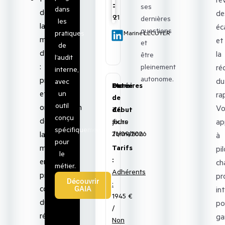
:
:
ses
dans
de
de
9
21
dernières
les
la
éc
questions
pratiques
Marine LECUYER
mission
et
et
de
d’audit
la
être
l’audit
:
pleinement
ré
interne,
autonome.
préparation
du
avec
Date
Durée
Horaires
et
un
ra
de
:
:
outil
organisation
Vo
début
3
Cf.
conçu
de
ap
:
jours
fiche
spécifiquement
21/09/2026
formation
la
à
pour
mission,
Tarifs
pi
le
:
enquête
ch
métier.
Adhérents
préliminaire,
pr
Découvrir
:
construction
in
GAIA
1945 €
du
po
/
référentiel
ga
Non