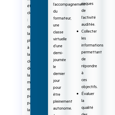
risques
l’accompagnement
étapes
de
du
clés
l’activité
formateur,
:
auditée.
une
de
Collecter
classe
la
les
virtuelle
planification
informations
d’une
à
permettant
demi-
la
de
journée
clôture
répondre
le
de
à
dernier
la
ces
jour
mission,
objectifs.
pour
en
Évaluer
être
passant
la
pleinement
par
qualité
autonome.
la
des
+