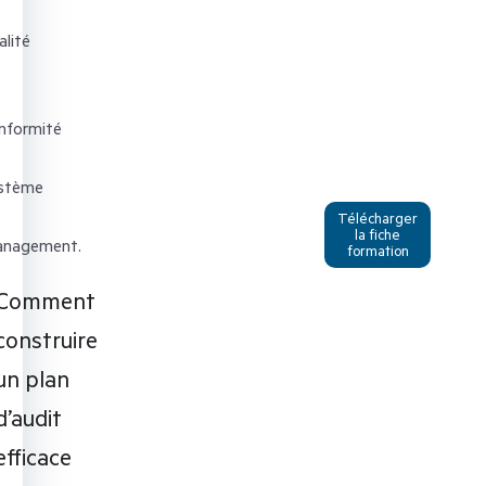
alité
nformité
stème
Télécharger
la fiche
nagement.
formation
Comment
construire
un plan
d’audit
efficace