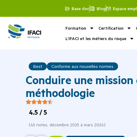
Base doc
Blog
Espace empl
Formation
Certification
L’IFACI et les métiers du risque
Best
Conforme aux nouvelles normes
Conduire une mission d
méthodologie
4.5
/ 5
(
45
notes,
décembre 2025 à mars 2026
)