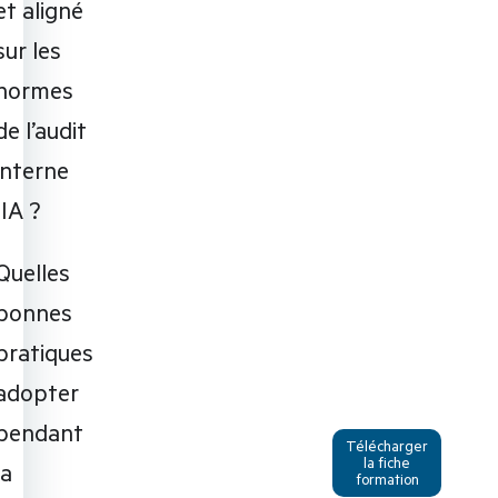
et aligné
sur les
normes
de l’audit
interne
IIA ?
Quelles
bonnes
pratiques
adopter
pendant
Télécharger
la fiche
la
formation