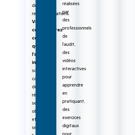
réalisées
des
par
recommandations.
des
Vous
professionnels
comprendrez
de
ce
l’audit,
qu’est
des
l’audit
vidéos
interne
,
interactives
son
pour
cadre
apprendre
de
en
référence,
pratiquant,
ses
des
objectifs
exercices
et
digitaux
ses
pour