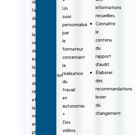
réalisation,
informations
Un
l’analyse
recueillies.
suivi
des
Connaître
personnalisé
données,
le
par
la
contenu
le
revue
du
formateur
des
rapport
concernant
écarts,
d’audit.
la
la
Élaborer
réalisation
communication
des
du
des
recommandations
travail
résultats
levier
en
et
du
autonomie.
la
changement.
+
mise
Des
en
vidéos
place