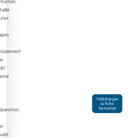
rmation
aille
utes
apes
roulement
un
dit
terne
Télécharger
la fiche
formation
éparation
an
audit