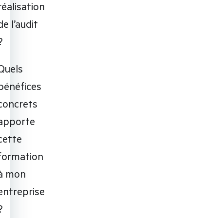
réalisation
de l’audit
?
Quels
bénéfices
concrets
apporte
cette
formation
à mon
entreprise
?