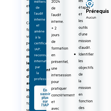
les
2024
métiers
et
étapes
de
de
Prérequis
efficacité.
l’audit
et
l’audit
Aucun
interne
les
interne.
Cette
et
outils
+ 2
formation
amène
d’une
jours
vous
à la
mission
de
permettra
certification
d’audit.
formation
IAP,
de
Identifier
en
reconnue
maîtriser
les
internationalement
présentiel,
le
par
objectifs
une
déroulement
la
de
intersession
d’un
profession.
la
pour
audit
mission
pratiquer
interne
En
en
savoir
concrètement
dans
plus
fonction
et
sur
toutes
l'IAP
des
avec
ses