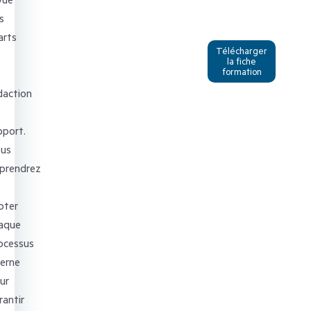
s
arts
Télécharger
la fiche
formation
daction
pport.
us
prendrez
loter
aque
ocessus
terne
ur
rantir